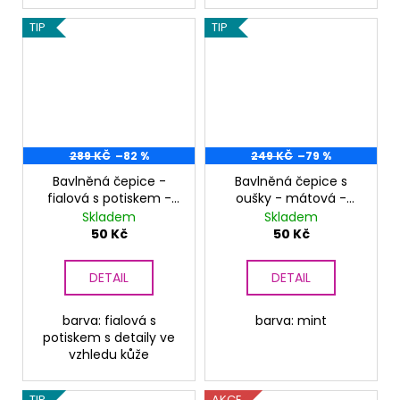
TIP
TIP
289 KČ
–82 %
249 KČ
–79 %
Bavlněná čepice -
Bavlněná čepice s
fialová s potiskem -
oušky - mátová -
limitovaná
limitovaná
Skladem
Skladem
50 Kč
50 Kč
DETAIL
DETAIL
barva: fialová s
barva: mint
potiskem s detaily ve
vzhledu kůže
TIP
AKCE