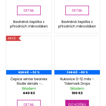
DETAIL
DETAIL
Bavlněná čepička z
Bavlněná čepička z
přírodních mikrovláken
přírodních mikrovláken
AKCE
629 KČ
–30 %
749 KČ
–86 %
Čepice winter beanies
Rukavice 0-12 měs -
Elodie details -
Tidemark Drops
Tidemark drops
Skladem
Skladem
440 Kč
100 Kč
DETAIL
DO KOŠÍKU