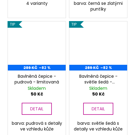
4 varianty
barva: černá se zlatými
puntíky
TIP
TIP
289 KČ
–82 %
289 KČ
–82 %
Bavlněná čepice -
Bavlněná čepice -
pudrová - limitovaná
světle šedá -
limitovaná
Skladem
Skladem
50 Kč
50 Kč
DETAIL
DETAIL
barva: pudrová s detaily
barva: světle šedá s
ve vzhledu kůže
detaily ve vzhledu kůže