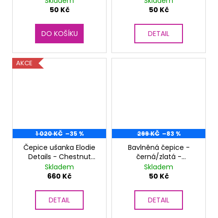
č
Skladem
Skladem
50 Kč
50 Kč
u
j
e
DO KOŠÍKU
DETAIL
m
e
AKCE
1 020 KČ
–35 %
299 KČ
–83 %
Čepice ušanka Elodie
Bavlněná čepice -
Details - Chestnut
černá/zlatá -
Leather
limitovaná
Skladem
Skladem
660 Kč
50 Kč
DETAIL
DETAIL