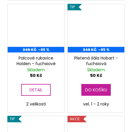
TIP
349 KČ
–85 %
349 KČ
–85 %
Palcové rukavice
Pletená šála Hobart -
Holden - fuchsiové
fuchsiová
Skladem
Skladem
50 Kč
50 Kč
DETAIL
DO KOŠÍKU
2 velikosti
vel. 1 - 2 roky
TIP
AKCE