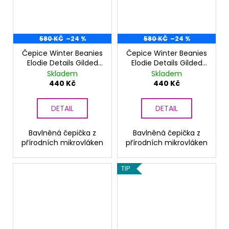
580 KČ
–24 %
580 KČ
–24 %
Čepice Winter Beanies
Čepice Winter Beanies
Elodie Details Gilded
Elodie Details Gilded
grey NEW
Plum
Skladem
Skladem
440 Kč
440 Kč
DETAIL
DETAIL
Bavlněná čepička z
Bavlněná čepička z
přírodních mikrovláken
přírodních mikrovláken
TIP