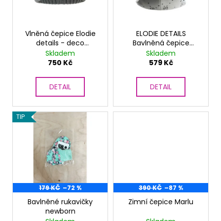
p
ů
a
r
j
o
Vlněná čepice Elodie
ELODIE DETAILS
í
details - deco
Bavlněná čepice
d
t
turquoise
Monogram 1-2r
Skladem
Skladem
u
?
750 Kč
579 Kč
k
t
DETAIL
DETAIL
ů
HLEDAT
TIP
D
o
p
o
179 KČ
–72 %
390 KČ
–87 %
r
Bavlněné rukavičky
Zimní čepice Marlu
u
newborn