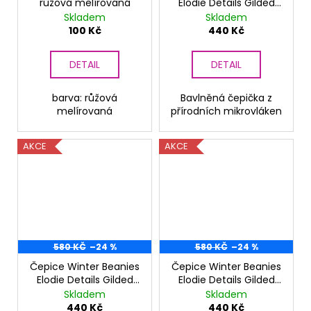
růžová melírovaná
Elodie Details Gilded
Faded Rose
Skladem
Skladem
100 Kč
440 Kč
DETAIL
DETAIL
barva: růžová
Bavlněná čepička z
melírovaná
přírodních mikrovláken
AKCE
AKCE
580 KČ
–24 %
580 KČ
–24 %
Čepice Winter Beanies
Čepice Winter Beanies
Elodie Details Gilded
Elodie Details Gilded
Everest Feathers
Playful Pepe
Skladem
Skladem
440 Kč
440 Kč