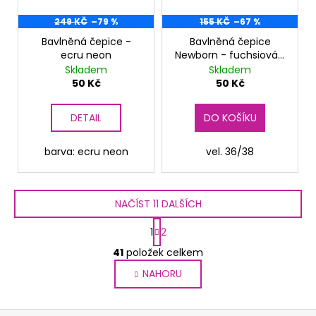
249 KČ
–79 %
155 KČ
–67 %
Bavlněná čepice -
Bavlněná čepice
ecru neon
Newborn - fuchsiová s
potiskem
Skladem
Skladem
50 Kč
50 Kč
DETAIL
DO KOŠÍKU
barva: ecru neon
vel. 36/38
NAČÍST 11 DALŠÍCH
S
1
2
t
O
r
41
položek celkem
v
á
NAHORU
l
n
k
á
o
d