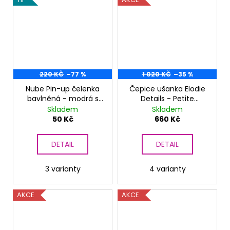
220 KČ
–77 %
1 020 KČ
–35 %
Nube Pin-up čelenka
Čepice ušanka Elodie
bavlněná - modrá s
Details - Petite
mráčky
Botanic
Skladem
Skladem
50 Kč
660 Kč
DETAIL
DETAIL
3 varianty
4 varianty
AKCE
AKCE