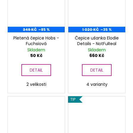
349 KČ
–85 %
1 020 KČ
–35 %
Pletená čepice Hobs -
Čepice ušanka Elodie
Fuchsiová
Details - NotFuReal
Skladem
Skladem
50 Kč
660 Kč
DETAIL
DETAIL
2 velikosti
4 varianty
TIP