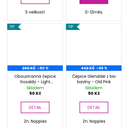
5 velikostí
0-12měs.
TIP
TIP
260 KČ
–80 %
442 KČ
–88 %
Oboustranná čepice
Čepice Glendale z bio
Gosaldo - Light
bavlny - Old Pink
Rose/Indigo
Skladem
Skladem
50 Kč
50 Kč
DETAIL
DETAIL
Zn. Noppies
Zn. Noppies