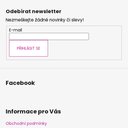
Z
v
a
á
á
c
Odebírat newsletter
n
p
í
í
Nezmeškejte žádné novinky či slevy!
p
a
r
t
E-mail
v
í
k
y
PŘIHLÁSIT SE
v
ý
p
i
s
Facebook
u
Informace pro Vás
Obchodní podmínky