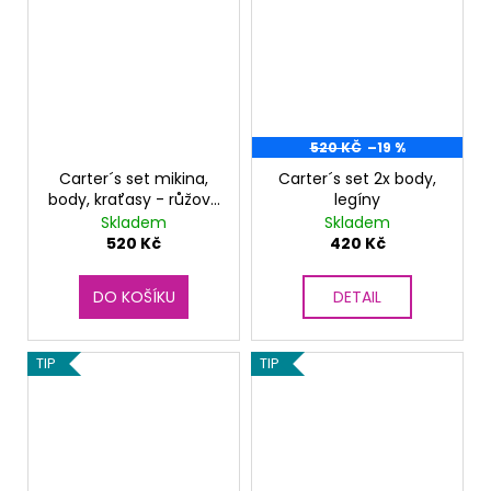
520 KČ
–19 %
Carter´s set mikina,
Carter´s set 2x body,
body, kraťasy - růžový
legíny
9m
Skladem
Skladem
520 Kč
420 Kč
DO KOŠÍKU
DETAIL
TIP
TIP