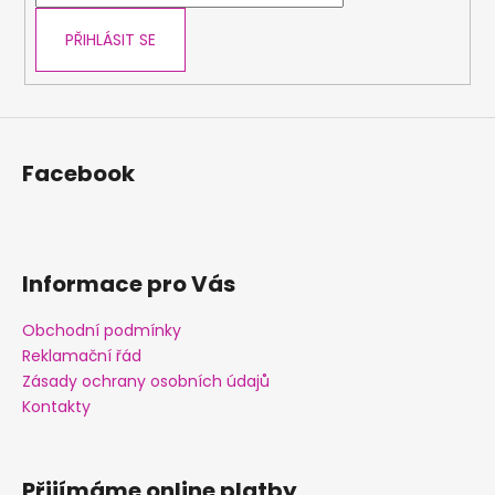
k
y
PŘIHLÁSIT SE
v
ý
p
i
s
Facebook
u
Informace pro Vás
Obchodní podmínky
Reklamační řád
Zásady ochrany osobních údajů
Kontakty
Přijímáme online platby