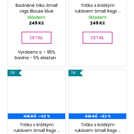
č
Bavlněné triko Small
Tričko s krátkým
u
rags Blouse blue
rukávem Small Rags -
j
světle modré
Skladem
Skladem
e
249 Kč
249 Kč
m
e
DETAIL
DETAIL
Vyrobeno s: - 95%
bavlna - 5% elastan
TIP
TIP
415 KČ
–40 %
415 KČ
–52 %
Tričko s krátkým
Tričko s krátkým
rukávem Small Rags -
rukávem Small Rags -