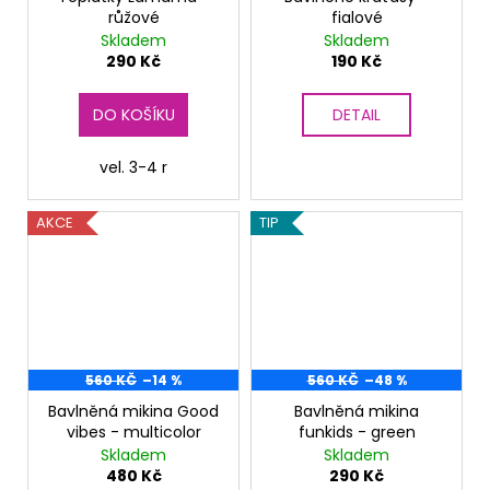
růžové
fialové
Skladem
Skladem
290 Kč
190 Kč
DO KOŠÍKU
DETAIL
vel. 3-4 r
AKCE
TIP
560 KČ
–14 %
560 KČ
–48 %
Bavlněná mikina Good
Bavlněná mikina
vibes - multicolor
funkids - green
Skladem
Skladem
480 Kč
290 Kč