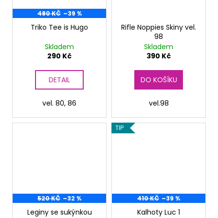
480 KČ
–39 %
Triko Tee is Hugo
Rifle Noppies Skiny vel.
98
Skladem
Skladem
290 Kč
390 Kč
DETAIL
DO KOŠÍKU
vel. 80, 86
vel.98
TIP
520 KČ
–32 %
410 KČ
–39 %
Leginy se sukýnkou
Kalhoty Luc 1