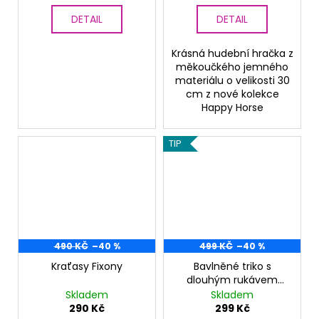
DETAIL
DETAIL
Krásná hudební hračka z
měkoučkého jemného
materiálu o velikosti 30
cm z nové kolekce
Happy Horse
TIP
490 KČ
–40 %
499 KČ
–40 %
Kraťasy Fixony
Bavlněné triko s
dlouhým rukávem
Future - světle modré
Skladem
Skladem
290 Kč
299 Kč