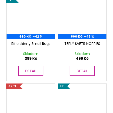
690 KČ
–42 %
890 KČ
–43 %
Rifle skinny Small Rags
TEPLÝ SVETR NOPPIES
Skladem
Skladem
399 Kč
499 Kč
DETAIL
DETAIL
AKCE
TIP