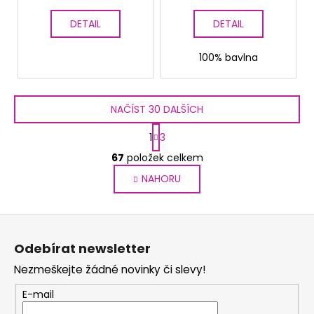
DETAIL
DETAIL
100% bavlna
NAČÍST 30 DALŠÍCH
S
1
3
t
O
r
67
položek celkem
v
á
NAHORU
l
n
k
á
o
d
Z
v
a
á
á
c
Odebírat newsletter
n
p
í
í
Nezmeškejte žádné novinky či slevy!
p
a
r
t
E-mail
v
í