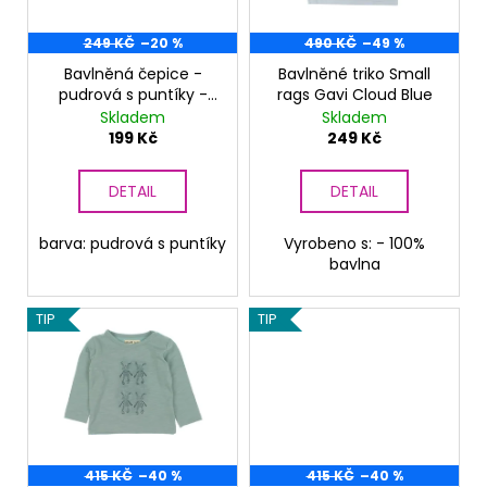
p
ů
a
r
249 KČ
–20 %
490 KČ
–49 %
j
o
Bavlněná čepice -
Bavlněné triko Small
í
pudrová s puntíky -
rags Gavi Cloud Blue
d
t
limitovaná
Skladem
Skladem
u
?
199 Kč
249 Kč
k
t
DETAIL
DETAIL
ů
barva: pudrová s puntíky
Vyrobeno s: - 100%
HLEDAT
bavlna
TIP
TIP
D
o
p
o
r
u
415 KČ
–40 %
415 KČ
–40 %