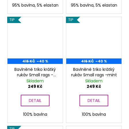
95% bavlna, 5% elastan
95% bavlna, 5% elastan
TIP
TIP
415 KČ
–40 %
415 KČ
–40 %
Bavlněné triko krátký
Bavlněné triko krátký
rukáv Small rags -
rukáv Small rags -mint
modré
Skladem
Skladem
249 Kč
249 Kč
DETAIL
DETAIL
100% bavlna
100% bavlna
TIP