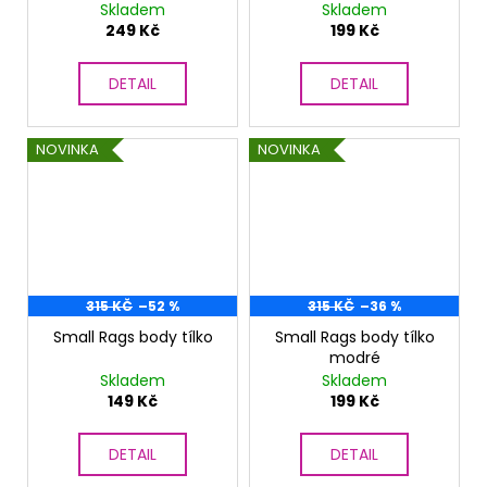
tmavě modré
tunika růžová
Skladem
Skladem
249 Kč
199 Kč
DETAIL
DETAIL
NOVINKA
NOVINKA
315 KČ
–52 %
315 KČ
–36 %
Small Rags body tílko
Small Rags body tílko
modré
Skladem
Skladem
149 Kč
199 Kč
DETAIL
DETAIL