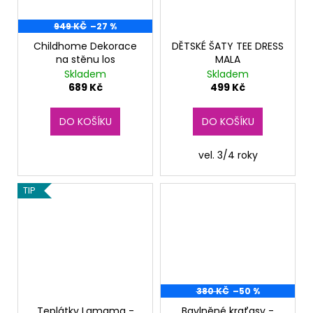
949 KČ
–27 %
Childhome Dekorace
DĚTSKÉ ŠATY TEE DRESS
na stěnu los
MALA
Skladem
Skladem
689 Kč
499 Kč
DO KOŠÍKU
DO KOŠÍKU
vel. 3/4 roky
TIP
380 KČ
–50 %
Teplátky Lamama -
Bavlněné kraťasy -