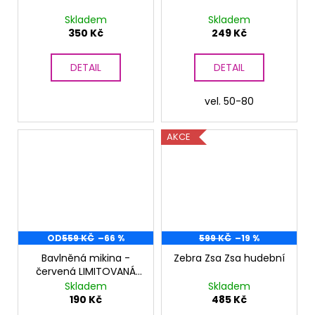
Skladem
Skladem
350 Kč
249 Kč
DETAIL
DETAIL
vel. 50-80
AKCE
OD
559 KČ
–66 %
599 KČ
–19 %
Bavlněná mikina -
Zebra Zsa Zsa hudební
červená LIMITOVANÁ
KOLEKCE
Skladem
Skladem
190 Kč
485 Kč