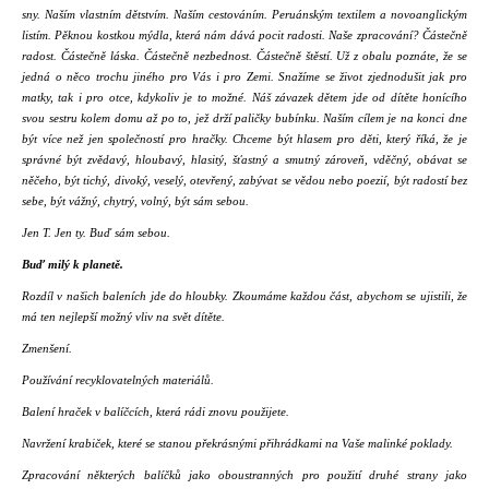
sny. Naším vlastním dětstvím. Naším cestováním. Peruánským textilem a novoanglickým
a
listím. Pěknou kostkou mýdla, která nám dává pocit radosti. Naše zpracování? Částečně
j
radost. Částečně láska. Částečně nezbednost. Částečně štěstí. Už z obalu poznáte, že se
í
jedná o něco trochu jiného pro Vás i pro Zemi. Snažíme se život zjednodušit jak pro
matky, tak i pro otce, kdykoliv je to možné. Náš závazek dětem jde od dítěte honícího
t
svou sestru kolem domu až po to, jež drží paličky bubínku. Naším cílem je na konci dne
?
být více než jen společností pro hračky. Chceme být hlasem pro děti, který říká, že je
správné být zvědavý, hloubavý, hlasitý, šťastný a smutný zároveň, vděčný, obávat se
něčeho, být tichý, divoký, veselý, otevřený, zabývat se vědou nebo poezií, být radostí bez
sebe, být vážný, chytrý, volný, být sám sebou.
Jen T. Jen ty. Buď sám sebou.
HLEDAT
Buď milý k planetě.
Rozdíl v našich baleních jde do hloubky. Zkoumáme každou část, abychom se ujistili, že
má ten nejlepší možný vliv na svět dítěte.
D
Zmenšení.
o
Používání recyklovatelných materiálů.
p
o
Balení hraček v balíčcích, která rádi znovu použijete.
r
Navržení krabiček, které se stanou překrásnými přihrádkami na Vaše malinké poklady.
u
Zpracování některých balíčků jako oboustranných pro použití druhé strany jako