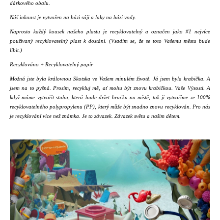
č
dárkového obalu.
u
Náš inkoust je vytvořen na bázi sóji a laky na bázi vody.
j
e
Naprosto každý kousek našeho plastu je recyklovatelný a označen jako #1 nejvíce
m
používaný recyklovatelný plast k dostání. (Vsadím se, že se toto Vašemu městu bude
líbit.)
e
Recyklováno + Recyklovatelný papír
Možná jste byla královnou Skotska ve Vašem minulém životě. Já jsem byla krabička. A
jsem na to pyšná. Prosím, recykluj mě, ať mohu být znovu krabičkou. Vaše Výsosti. A
když máme vytvořit stuhu, která bude držet hračku na místě, tak ji vytvoříme ze 100%
recyklovatelného polypropylenu (PP), který může být snadno znovu recyklován. Pro nás
je recyklování více než známka. Je to závazek. Závazek světu a našim dětem.