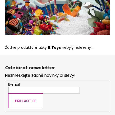
Žádné produkty značky
B.Toys
nebyly nalezeny...
Z
á
Odebírat newsletter
p
Nezmeškejte žádné novinky či slevy!
a
t
E-mail
í
PŘIHLÁSIT SE