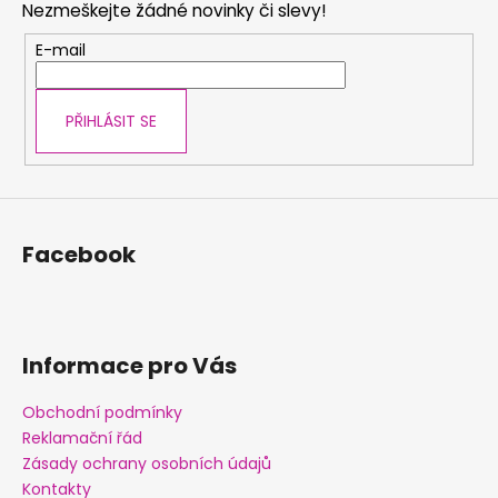
Nezmeškejte žádné novinky či slevy!
a
a
t
E-mail
j
í
í
t
PŘIHLÁSIT SE
?
Facebook
HLEDAT
D
Informace pro Vás
o
p
Obchodní podmínky
o
Reklamační řád
r
Zásady ochrany osobních údajů
u
Kontakty