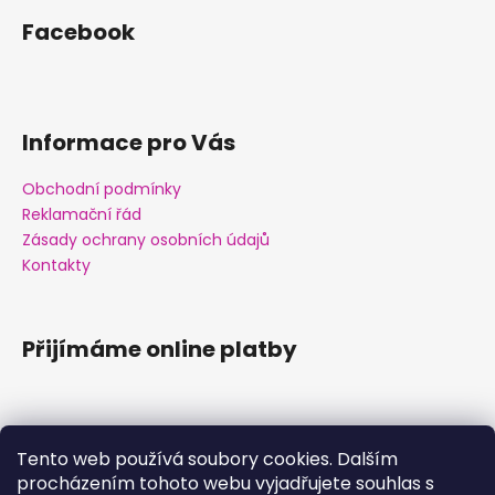
a
Facebook
j
í
t
?
Informace pro Vás
Obchodní podmínky
Reklamační řád
Zásady ochrany osobních údajů
HLEDAT
Kontakty
Přijímáme online platby
D
o
p
o
r
Tento web používá soubory cookies. Dalším
u
procházením tohoto webu vyjadřujete souhlas s