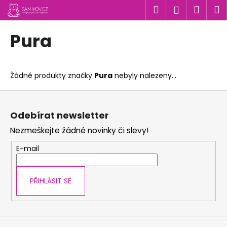
K
Přejít
Hledat
Náku
M
Přihlášen
na
o
obsah
Zpět
Zpět
košík
š
Pura
í
C
k
o
Žádné produkty značky
Pura
nebyly nalezeny...
p
o
Z
t
á
Odebírat newsletter
ř
p
Nezmeškejte žádné novinky či slevy!
e
a
b
t
E-mail
u
í
j
PŘIHLÁSIT SE
e
t
e
n