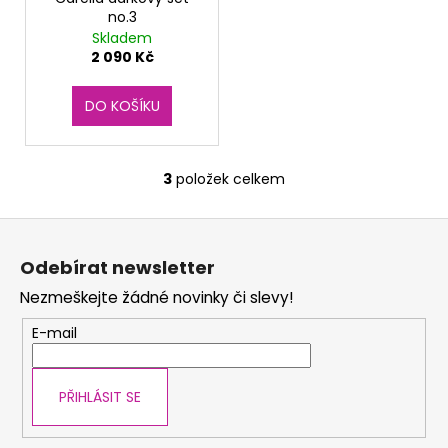
č
no.3
u
Skladem
j
2 090 Kč
e
m
DO KOŠÍKU
e
3
položek celkem
O
v
Z
l
á
á
Odebírat newsletter
d
p
a
Nezmeškejte žádné novinky či slevy!
a
c
t
E-mail
í
í
p
r
PŘIHLÁSIT SE
v
k