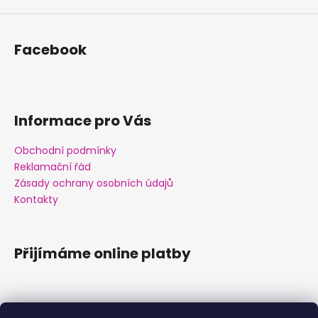
y
v
ý
Facebook
p
i
s
u
Informace pro Vás
Obchodní podmínky
Reklamační řád
Zásady ochrany osobních údajů
Kontakty
Přijímáme online platby