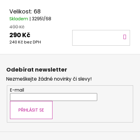
č
u
Velikost: 68
j
Skladem
| 32951/68
e
490 Kč
m
290 Kč
e
DO
240 Kč bez DPH
KOŠ
Z
á
Odebírat newsletter
p
Nezmeškejte žádné novinky či slevy!
a
t
E-mail
í
PŘIHLÁSIT SE