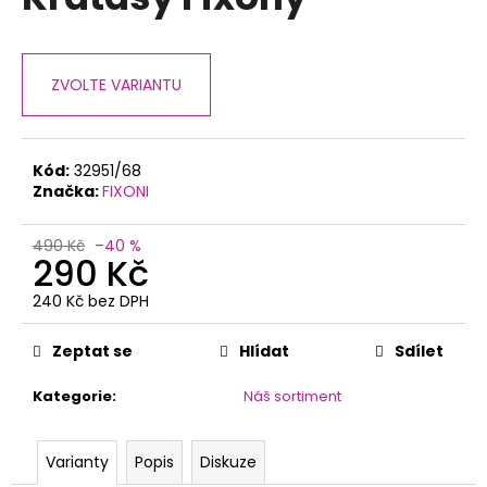
je
a
0,0
z
j
5
í
ZVOLTE VARIANTU
hvězdiček.
t
?
Kód:
32951/68
Značka:
FIXONI
490 Kč
–40 %
HLEDAT
290 Kč
240 Kč bez DPH
Měrná
cena:
D
Zeptat se
Hlídat
Sdílet
o
p
Kategorie
:
Náš sortiment
o
r
Varianty
Popis
Diskuze
u