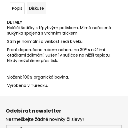
č
u
Popis
Diskuze
j
e
DETAILY
m
Holčičí šatičky s třpytivým potiskem. Mírně nařasená
e
sukýnka spojená s vrchním tričkem
Střih je normální a velikost sedí k věku.
Praní doporučeno rubem nahoru na 30° s nižšími
otáčkami ždímání. Sušení v sušičce na nižší teplotu.
Nikdy nežehlíme přes tisk.
Složení: 100% organická bavlna.
Vyrobeno v Turecku.
Z
á
Odebírat newsletter
p
Nezmeškejte žádné novinky či slevy!
a