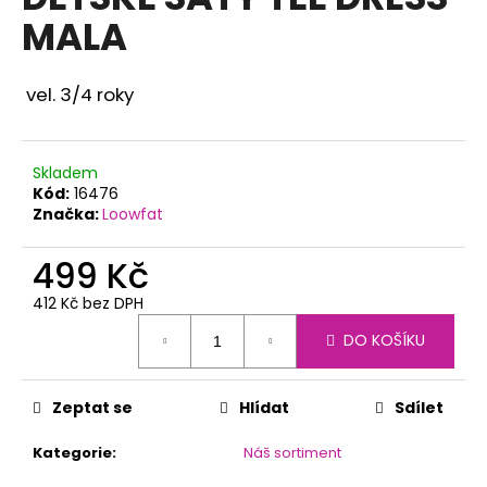
je
a
MALA
0,0
z
j
5
í
hvězdiček.
vel. 3/4 roky
t
?
Skladem
Kód:
16476
Značka:
Loowfat
HLEDAT
499 Kč
412 Kč bez DPH
Měrná
DO KOŠÍKU
D
cena:
o
p
Zeptat se
Hlídat
Sdílet
o
r
Kategorie
:
Náš sortiment
u