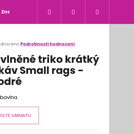
Hledat
Přihlášení
Nákupní
Značky
košík
rné
odnoceno
Podrobnosti hodnocení
cení
vlněné triko krátký
ktu
káv Small rags -
odré
ček.
 bavlna
OLTE VARIANTU