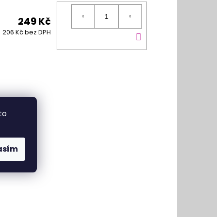
249 Kč
DO
206 Kč bez DPH
KOŠÍKU
to
asím