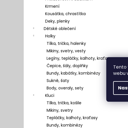
Krmení
Kousátka, chrastítka
Deky, plenky
Dětské oblečení
Holky
Tílka, trička, halenky
Mikiny, svetry, vesty
Legíny, tepláčky, kalhoty, kraťasy
Čepice, šály, doplňky
Tento 
webu v
Bundy, kabátky, kombinézy
Sukně, šaty
Nas
Body, overaly, sety
Kluci
Tílka, trička, košile
Mikiny, svetry
Tepláčky, kalhoty, kraťasy
Bundy, kombinézy