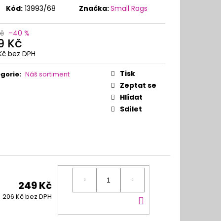
Kód:
13993/68
Značka:
Small Rags
Kč
–40 %
9 Kč
Kč bez DPH
ná
:
Tisk
gorie
:
Náš sortiment
Zeptat se
Hlídat
Sdílet
249 Kč
DO
206 Kč bez DPH
KOŠÍKU