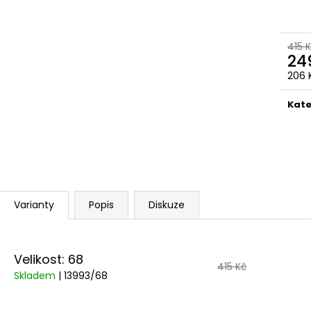
415 
24
206 
Měr
cena
Kate
Varianty
Popis
Diskuze
Velikost: 68
415 Kč
Skladem
| 13993/68