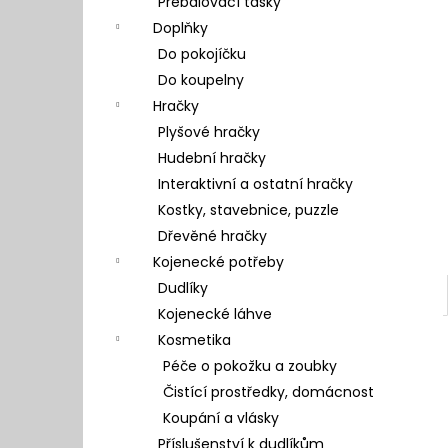
Přebalovací tašky
l
Doplňky
Do pokojíčku
Do koupelny
Hračky
Plyšové hračky
Hudební hračky
Interaktivní a ostatní hračky
Kostky, stavebnice, puzzle
Dřevěné hračky
Kojenecké potřeby
Dudlíky
Kojenecké láhve
Kosmetika
Péče o pokožku a zoubky
Čistící prostředky, domácnost
Koupání a vlásky
Příslušenství k dudlíkům