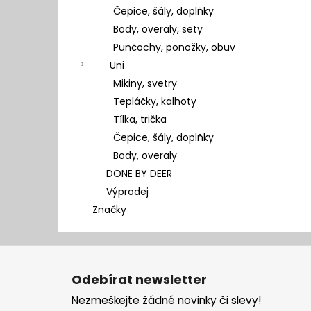
Čepice, šály, doplňky
Body, overaly, sety
Punčochy, ponožky, obuv
Uni
Mikiny, svetry
Tepláčky, kalhoty
Tílka, trička
Čepice, šály, doplňky
Body, overaly
DONE BY DEER
Výprodej
Značky
Z
á
Odebírat newsletter
p
Nezmeškejte žádné novinky či slevy!
a