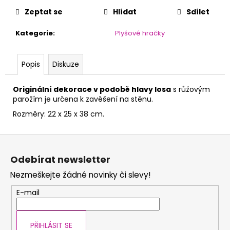
č
u
Zeptat se
Hlídat
Sdílet
j
Kategorie
:
Plyšové hračky
e
m
e
Popis
Diskuze
Originální dekorace v podobě hlavy losa
s růžovým
parožím je určena k zavěšení na stěnu.
Rozměry: 22 x 25 x 38 cm.
Z
á
Odebírat newsletter
p
Nezmeškejte žádné novinky či slevy!
a
t
E-mail
í
PŘIHLÁSIT SE