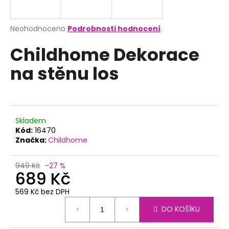
a
j
Průměrné
Neohodnoceno
Podrobnosti hodnocení
í
hodnocení
Childhome Dekorace
produktu
t
je
?
na stěnu los
0,0
z
5
hvězdiček.
HLEDAT
Skladem
Kód:
16470
Značka:
Childhome
D
949 Kč
–27 %
689 Kč
o
p
569 Kč bez DPH
o
Měrná
r
DO KOŠÍKU
cena:
u