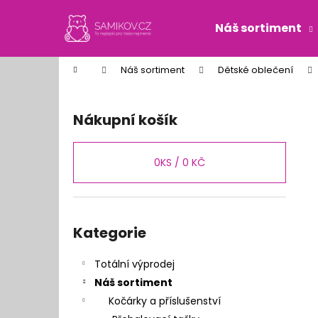
K
Přejít
na
o
Náš sortiment
obsah
Zpět
Zpět
š
do
do
í
Domů
Náš sortiment
Dětské oblečení
k
obchodu
obchodu
P
o
Nákupní košík
s
t
r
0
KS /
0 KČ
a
n
n
Přeskočit
kategorie
Kategorie
í
p
Totální výprodej
a
Náš sortiment
n
Kočárky a příslušenství
e