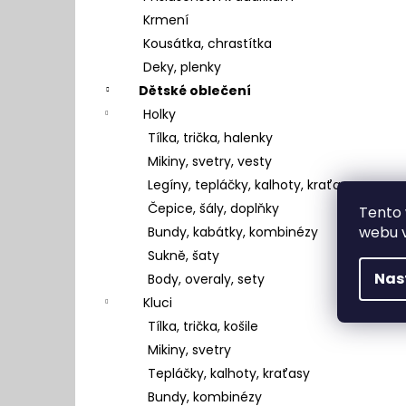
Krmení
Kousátka, chrastítka
Deky, plenky
Dětské oblečení
Holky
Tílka, trička, halenky
Mikiny, svetry, vesty
Legíny, tepláčky, kalhoty, kraťasy
Čepice, šály, doplňky
Tento 
webu v
Bundy, kabátky, kombinézy
Sukně, šaty
Nas
Body, overaly, sety
Kluci
Tílka, trička, košile
Mikiny, svetry
Tepláčky, kalhoty, kraťasy
Bundy, kombinézy