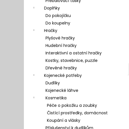
Přebalovací tašky
l
Doplňky
Do pokojíčku
Do koupelny
Hračky
Plyšové hračky
Hudební hračky
Interaktivní a ostatní hračky
Kostky, stavebnice, puzzle
Dřevěné hračky
Kojenecké potřeby
Dudlíky
Kojenecké láhve
Kosmetika
Péče o pokožku a zoubky
Čistící prostředky, domácnost
Koupání a vlásky
Příslušenství k dudlíkům