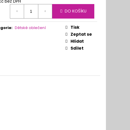
Kč bez DPH
ná
DO KOŠÍKU
:
Tisk
gorie
:
Dětské oblečení
Zeptat se
Hlídat
Sdílet