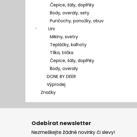
Čepice, šály, doplňky
Body, overaly, sety
Punčochy, ponožky, obuv
Uni
Mikiny, svetry
Tepláčky, kalhoty
Tílka, trička
Čepice, šály, doplňky
Body, overaly
DONE BY DEER
Výprodej
Značky
Z
á
Odebírat newsletter
p
Nezmeškejte žádné novinky či slevy!
a