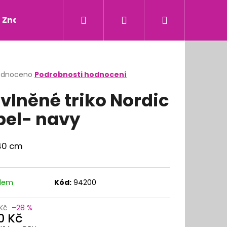
Hledat
Přihlášení
Nákupní
Značky
košík
rné
odnoceno
Podrobnosti hodnocení
cení
vlněné triko Nordic
ktu
bel- navy
ček.
140 cm
adem
Kód:
94200
Kč
–28 %
0 Kč