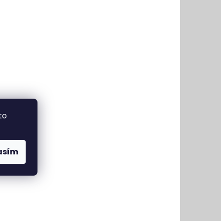
to
asím