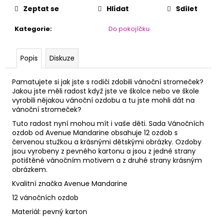
č
Zeptat se
Hlídat
Sdílet
u
j
Kategorie
:
Do pokojíčku
e
m
e
Popis
Diskuze
Pamatujete si jak jste s rodiči zdobili vánoční stromeček?
Jakou jste měli radost když jste ve školce nebo ve škole
vyrobili nějakou vánoční ozdobu a tu jste mohli dát na
vánoční stromeček?
Tuto radost nyní mohou mít i vaše děti. Sada Vánočních
ozdob od Avenue Mandarine obsahuje 12 ozdob s
červenou stužkou a krásnými dětskými obrázky. Ozdoby
jsou vyrobeny z pevného kartonu a jsou z jedné strany
potištěné vánočním motivem a z druhé strany krásným
obrázkem.
Kvalitní značka Avenue Mandarine
12 vánočních ozdob
Materiál: pevný karton