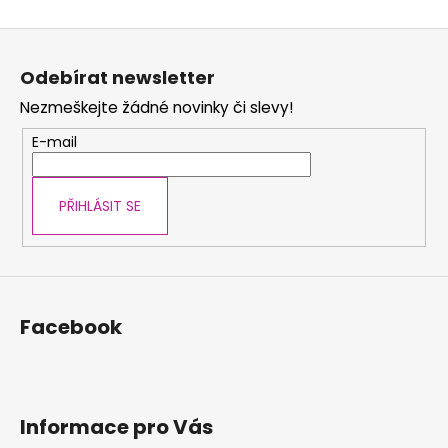
Z
á
Odebírat newsletter
p
Nezmeškejte žádné novinky či slevy!
a
t
E-mail
í
PŘIHLÁSIT SE
Facebook
Informace pro Vás