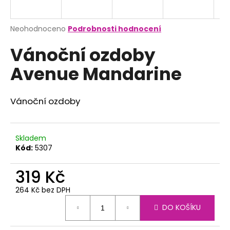
a
j
Průměrné
Neohodnoceno
Podrobnosti hodnocení
í
hodnocení
Vánoční ozdoby
produktu
t
je
?
Avenue Mandarine
0,0
z
5
hvězdiček.
Vánoční ozdoby
HLEDAT
Skladem
Kód:
5307
D
319 Kč
o
p
264 Kč bez DPH
o
Měrná
r
DO KOŠÍKU
cena:
u