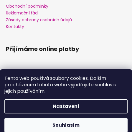
Obchodní podmínky
Reklamační řád
Zásady ochrany osobních údajů
Kontakty
Přijímáme online platby
Tento web používá soubory cookies. Dalším
procházením tohoto webu vyjadřujete souhlas s
Facebook
jejich používáním.
Nastavení
Vytvořil Shoptet
Souhlasím
Copyright 2026
Samíkov
. Všechna práva vyhrazena.