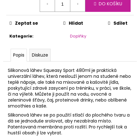
č
DO KOŠÍKU
cena:
u
j
e
Zeptat se
Hlídat
Sdílet
m
e
Kategorie
:
Doplňky
Popis
Diskuze
Silikonová láhev Squeasy Sport 480ml je praktická
univerzální láhev, která neslouží jenom na studené nebo
teplé nápoje, ale také na mixované a kašovité jídla,
poskytující zdravé zasycení po tréninku, v práci, ve škole,
či na výletě. Můžete ji použít na vodu, ovocné a
zeleninové šťávy, čaj, proteinové drinky, nebo oblíbené
smoothies a kaše.
Silikonová láhev se po použití stlačí do plochého tvaru a
dá se jednoduše srolovat, aby nezabírala místo.
Patentovaná membrána proti rozlití. Pro rychlejší tok a
hustší obsah ji lze vybrat.