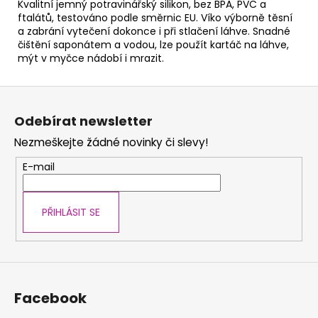
Kvalitní jemný potravinářský silikon, bez BPA, PVC a
ftalátů, testováno podle směrnic EU. Víko výborně těsní
a zabrání vytečení dokonce i při stlačení láhve. Snadné
čištění saponátem a vodou, lze použít kartáč na láhve,
mýt v myčce nádobí i mrazit.
Z
á
Odebírat newsletter
p
Nezmeškejte žádné novinky či slevy!
a
t
E-mail
í
PŘIHLÁSIT SE
Facebook