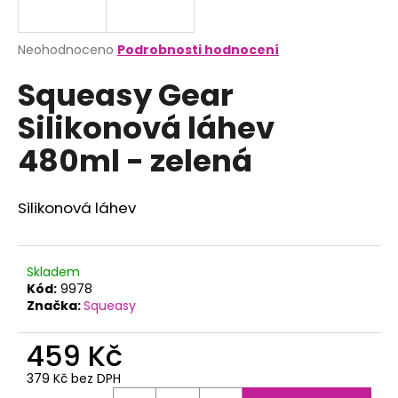
a
j
Průměrné
Neohodnoceno
Podrobnosti hodnocení
í
hodnocení
Squeasy Gear
produktu
t
je
?
Silikonová láhev
0,0
z
480ml - zelená
5
hvězdiček.
Silikonová láhev
HLEDAT
Skladem
D
Kód:
9978
o
Značka:
Squeasy
p
o
459 Kč
r
u
379 Kč bez DPH
Měrná