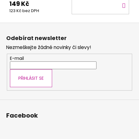
149 Kč
DO
123 Kč bez DPH
KOŠ
Z
á
Odebírat newsletter
p
Nezmeškejte žádné novinky či slevy!
a
t
E-mail
í
PŘIHLÁSIT SE
Facebook