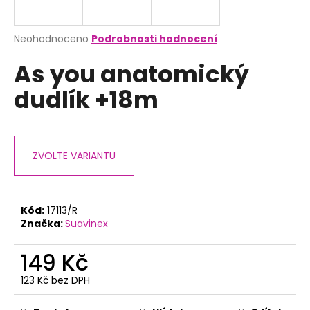
a
j
Průměrné
Neohodnoceno
Podrobnosti hodnocení
í
hodnocení
As you anatomický
produktu
t
je
?
dudlík +18m
0,0
z
5
hvězdiček.
ZVOLTE VARIANTU
HLEDAT
Kód:
17113/R
D
Značka:
Suavinex
o
p
149 Kč
o
r
123 Kč bez DPH
Měrná
u
cena: