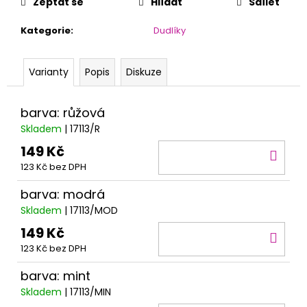
č
Zeptat se
Hlídat
Sdílet
u
j
Kategorie
:
Dudlíky
e
m
Varianty
Popis
Diskuze
e
barva: růžová
Skladem
| 17113/R
149 Kč
DO
123 Kč bez DPH
KOŠ
barva: modrá
Skladem
| 17113/MOD
149 Kč
DO
123 Kč bez DPH
KOŠ
barva: mint
Skladem
| 17113/MIN