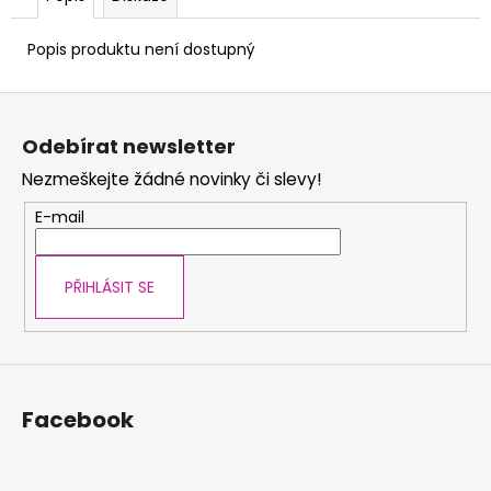
č
u
j
Popis produktu není dostupný
e
m
Z
e
á
Odebírat newsletter
p
Nezmeškejte žádné novinky či slevy!
a
t
E-mail
í
PŘIHLÁSIT SE
Facebook