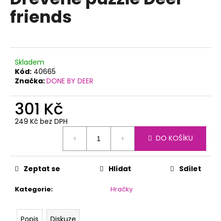
je
a
friends
0,0
z
j
5
í
hvězdiček.
t
?
Skladem
Kód:
40665
Značka:
DONE BY DEER
301 Kč
HLEDAT
249 Kč bez DPH
Měrná
DO KOŠÍKU
cena:
D
o
Zeptat se
Hlídat
Sdílet
p
o
Kategorie
:
Hračky
r
u
Popis
Diskuze