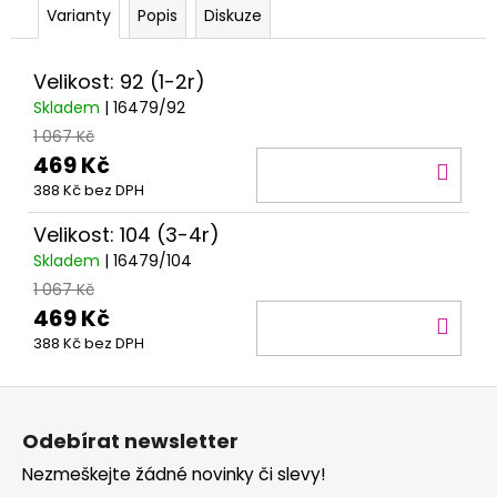
č
Varianty
Popis
Diskuze
u
j
e
Velikost: 92 (1-2r)
m
Skladem
| 16479/92
e
1 067 Kč
469 Kč
DO
388 Kč bez DPH
KOŠ
Velikost: 104 (3-4r)
Skladem
| 16479/104
1 067 Kč
469 Kč
DO
388 Kč bez DPH
KOŠ
Z
á
Odebírat newsletter
p
Nezmeškejte žádné novinky či slevy!
a