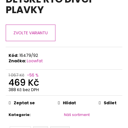
je
a
PLAVKY
0,0
z
j
5
í
hvězdiček.
t
ZVOLTE VARIANTU
?
Kód:
16479/92
Značka:
Loowfat
HLEDAT
1 067 Kč
–56 %
469 Kč
388 Kč bez DPH
D
Měrná
o
cena:
p
Zeptat se
Hlídat
Sdílet
o
Kategorie
:
Náš sortiment
r
u