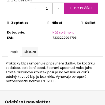
č
272 Kč bez DPH
Měrná
u
DO KOŠÍKU
cena:
j
e
m
Zeptat se
Hlídat
Sdílet
e
Kategorie
:
Náš sortiment
EAN
:
7333222004796
Popis
Diskuze
Praktický klips umožňuje připevnění dudlíku ke kočárku,
sedačce, oblečení apod. Zabrání upadnutí nebo jeho
ztrátě. Silikonový kroužek pasuje na většinu dudlíků,
odolný kovový klip je bez niklu. Vyhovuje evropské
bezpečnostní normě EN-12586.
Z
á
Odebírat newsletter