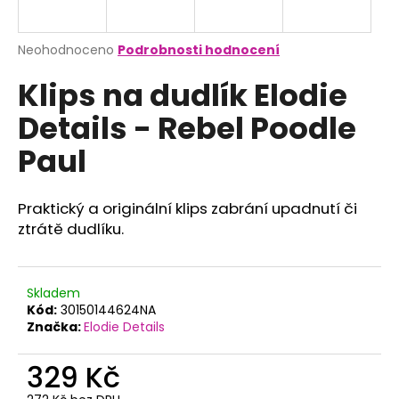
a
j
Průměrné
Neohodnoceno
Podrobnosti hodnocení
í
hodnocení
Klips na dudlík Elodie
produktu
t
je
?
Details - Rebel Poodle
0,0
z
Paul
5
hvězdiček.
Praktický a originální klips zabrání upadnutí či
HLEDAT
ztrátě dudlíku.
D
Skladem
o
Kód:
30150144624NA
p
Značka:
Elodie Details
o
r
329 Kč
u