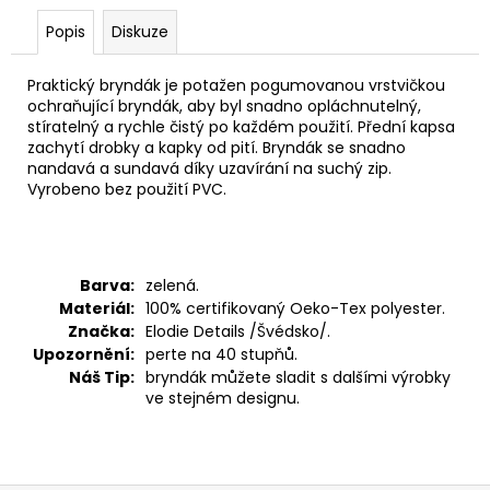
č
u
Popis
Diskuze
j
e
Praktický bryndák je potažen pogumovanou vrstvičkou
m
ochraňující bryndák, aby byl snadno opláchnutelný,
e
stíratelný a rychle čistý po každém použití. Přední kapsa
zachytí drobky a kapky od pití. Bryndák se snadno
nandavá a sundavá díky uzavírání na suchý zip.
Vyrobeno bez použití PVC.
Barva:
zelená.
Materiál:
100% certifikovaný Oeko-Tex polyester.
Značka:
Elodie Details /Švédsko/.
Upozornění:
perte na 40 stupňů.
Náš Tip:
bryndák můžete sladit s dalšími výrobky
ve stejném designu.