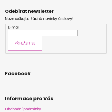
Z
á
Odebírat newsletter
p
Nezmeškejte žádné novinky či slevy!
a
t
E-mail
í
PŘIHLÁSIT SE
Facebook
Informace pro Vás
Obchodní podmínky