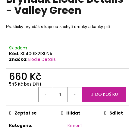
je
a
- Valley Green
0,0
z
j
5
í
hvězdiček.
Praktický bryndák s kapsou zachytí drobky a kapky pití.
t
?
Skladem
Kód:
30400132180NA
Značka:
Elodie Details
HLEDAT
660 Kč
545 Kč bez DPH
Měrná
DO KOŠÍKU
D
cena:
o
p
Zeptat se
Hlídat
Sdílet
o
r
Kategorie
:
Krmení
u