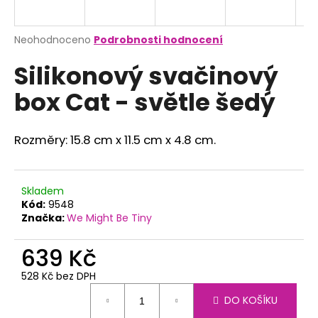
a
j
Průměrné
Neohodnoceno
Podrobnosti hodnocení
í
hodnocení
Silikonový svačinový
produktu
t
je
?
box Cat - světle šedý
0,0
z
5
hvězdiček.
Rozměry: 15.8 cm x 11.5 cm x 4.8 cm.
HLEDAT
Skladem
Kód:
9548
Značka:
We Might Be Tiny
D
o
639 Kč
p
o
528 Kč bez DPH
r
Měrná
DO KOŠÍKU
u
cena: