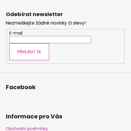
Z
á
Odebírat newsletter
p
Nezmeškejte žádné novinky či slevy!
a
t
E-mail
í
PŘIHLÁSIT SE
Facebook
Informace pro Vás
Obchodní podmínky