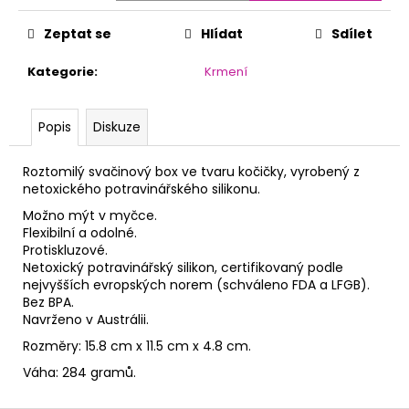
č
u
Zeptat se
Hlídat
Sdílet
j
e
Kategorie
:
Krmení
m
e
Popis
Diskuze
Roztomilý svačinový box ve tvaru kočičky, vyrobený z
netoxického potravinářského silikonu.
Možno mýt v myčce.
Flexibilní a odolné.
Protiskluzové.
Netoxický potravinářský silikon, certifikovaný podle
nejvyšších evropských norem (schváleno FDA a LFGB).
Bez BPA.
Navrženo v Austrálii.
Rozměry: 15.8 cm x 11.5 cm x 4.8 cm.
Váha: 284 gramů.