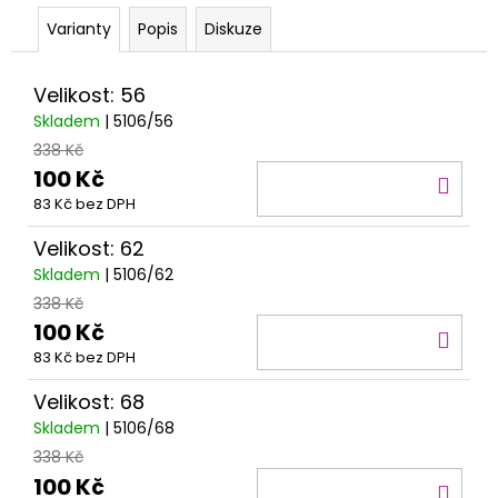
č
u
Varianty
Popis
Diskuze
j
e
Velikost: 56
m
Skladem
| 5106/56
e
338 Kč
100 Kč
DO
83 Kč bez DPH
KOŠ
Velikost: 62
Skladem
| 5106/62
338 Kč
100 Kč
DO
83 Kč bez DPH
KOŠ
Velikost: 68
Skladem
| 5106/68
338 Kč
100 Kč
DO