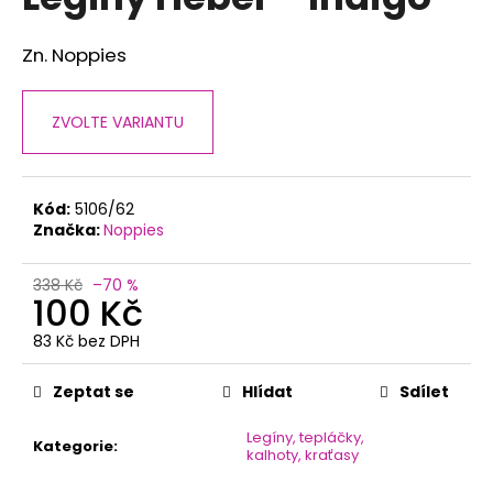
je
a
0,0
z
j
Zn. Noppies
5
í
hvězdiček.
t
ZVOLTE VARIANTU
?
Kód:
5106/62
Značka:
Noppies
HLEDAT
338 Kč
–70 %
100 Kč
83 Kč bez DPH
D
Měrná
o
cena:
Zeptat se
Hlídat
Sdílet
p
o
Legíny, tepláčky,
r
Kategorie
:
kalhoty, kraťasy
u