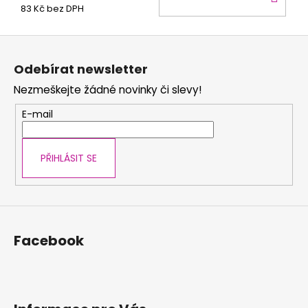
83 Kč bez DPH
KOŠ
Z
á
Odebírat newsletter
p
Nezmeškejte žádné novinky či slevy!
a
t
E-mail
í
PŘIHLÁSIT SE
Facebook