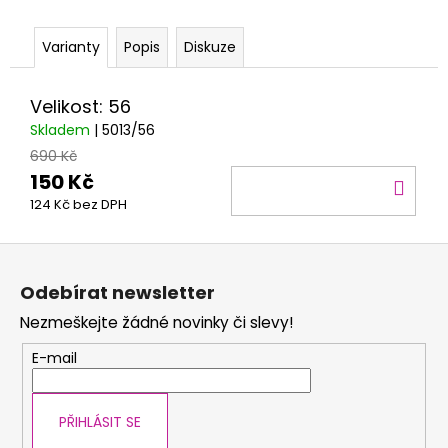
č
u
j
Varianty
Popis
Diskuze
e
m
Velikost: 56
e
Skladem
| 5013/56
690 Kč
150 Kč
DO
124 Kč bez DPH
KOŠ
Z
á
Odebírat newsletter
p
Nezmeškejte žádné novinky či slevy!
a
t
E-mail
í
PŘIHLÁSIT SE