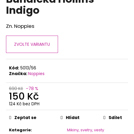
je
a
Indigo
0,0
z
j
5
í
hvězdiček.
Zn. Noppies
t
?
ZVOLTE VARIANTU
Kód:
5013/56
HLEDAT
Značka:
Noppies
690 Kč
–78 %
150 Kč
D
o
124 Kč bez DPH
p
Měrná
o
cena:
Zeptat se
Hlídat
Sdílet
r
u
Kategorie
:
Mikiny, svetry, vesty