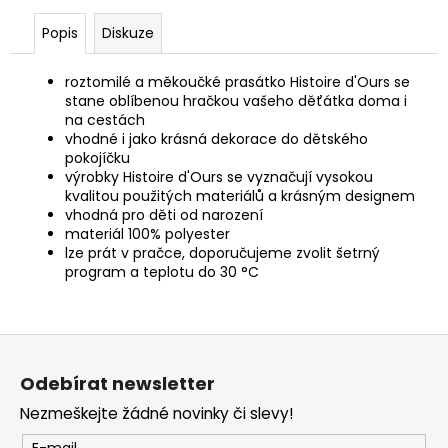
č
u
Popis
Diskuze
j
e
roztomilé a měkoučké prasátko Histoire d'Ours se
m
stane oblíbenou hračkou vašeho děťátka doma i
e
na cestách
vhodné i jako krásná dekorace do dětského
pokojíčku
výrobky Histoire d'Ours se vyznačují vysokou
kvalitou použitých materiálů a krásným designem
vhodná pro děti od narození
materiál 100% polyester
lze prát v pračce, doporučujeme zvolit šetrný
program a teplotu do 30 °C
Z
á
Odebírat newsletter
p
Nezmeškejte žádné novinky či slevy!
a