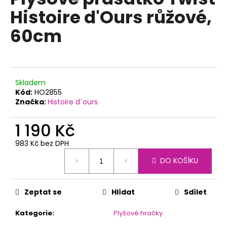
je
a
Histoire d'Ours růžové,
0,0
z
j
60cm
5
í
hvězdiček.
t
?
Skladem
Kód:
HO2855
Značka:
Histoire d´ours
HLEDAT
1 190 Kč
983 Kč bez DPH
Měrná
D
DO KOŠÍKU
cena:
o
p
Zeptat se
Hlídat
Sdílet
o
r
Kategorie
:
Plyšové hračky
u