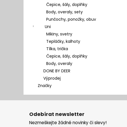
Čepice, šály, doplňky
Body, overaly, sety
Punčochy, ponožky, obuv
Uni
Mikiny, svetry
Tepláčky, kalhoty
Tílka, trička
Čepice, šály, doplňky
Body, overaly
DONE BY DEER
Výprodej
Značky
Z
á
Odebírat newsletter
p
Nezmeškejte žádné novinky či slevy!
a