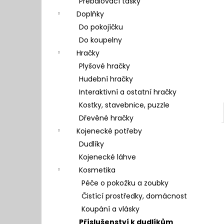
Přebalovací tašky
l
Doplňky
Do pokojíčku
Do koupelny
Hračky
Plyšové hračky
Hudební hračky
Interaktivní a ostatní hračky
Kostky, stavebnice, puzzle
Dřevěné hračky
Kojenecké potřeby
Dudlíky
Kojenecké láhve
Kosmetika
Péče o pokožku a zoubky
Čistící prostředky, domácnost
Koupání a vlásky
Příslušenství k dudlíkům