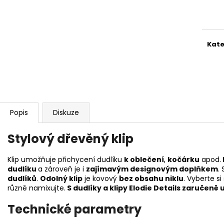
Měr
cena
Kate
Popis
Diskuze
Stylový dřevěný klip
Klip umožňuje přichycení dudlíku
k oblečení
,
kočárku
apod.
dudlíku
a zároveň je i
zajímavým designovým doplňkem
.
dudlíků
.
Odolný klip
je kovový
bez obsahu niklu
. Vyberte si
různě namixujte.
S dudlíky a klipy Elodie Details zaručen
Technické parametry