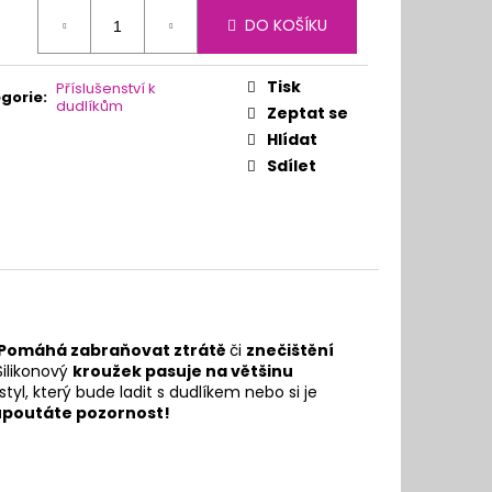
ná
DO KOŠÍKU
:
Tisk
Příslušenství k
gorie
:
dudlíkům
Zeptat se
Hlídat
Sdílet
Pomáhá zabraňovat ztrátě
či
znečištění
 Silikonový
kroužek pasuje na většinu
 styl, který bude ladit s dudlíkem nebo si je
ě upoutáte pozornost!