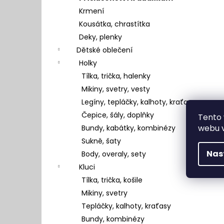
Krmení
Kousátka, chrastítka
Deky, plenky
Dětské oblečení
Holky
Tílka, trička, halenky
Mikiny, svetry, vesty
Legíny, tepláčky, kalhoty, kraťasy
Čepice, šály, doplňky
Tento 
webu v
Bundy, kabátky, kombinézy
Sukně, šaty
Nas
Body, overaly, sety
Kluci
Tílka, trička, košile
Mikiny, svetry
Tepláčky, kalhoty, kraťasy
Bundy, kombinézy