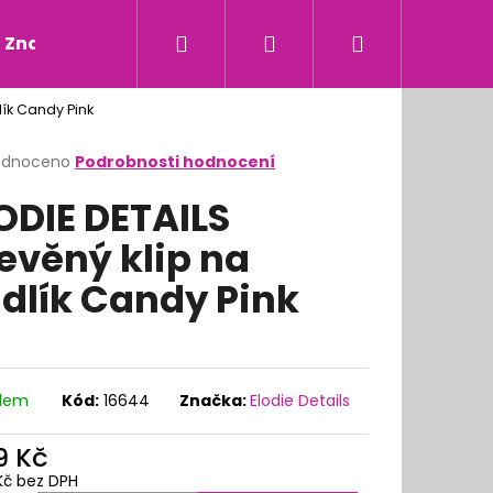
Hledat
Přihlášení
Nákupní
Značky
lík Candy Pink
košík
rné
odnoceno
Podrobnosti hodnocení
cení
ODIE DETAILS
ktu
evěný klip na
dlík Candy Pink
ček.
adem
Kód:
16644
Značka:
Elodie Details
9 Kč
Kč bez DPH