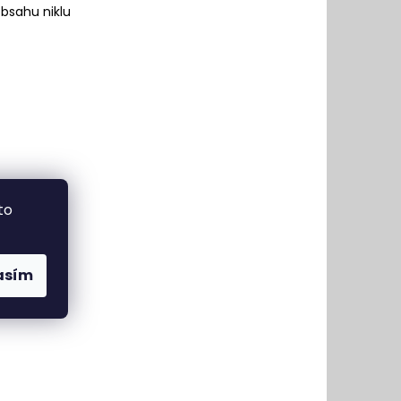
obsahu niklu
to
asím