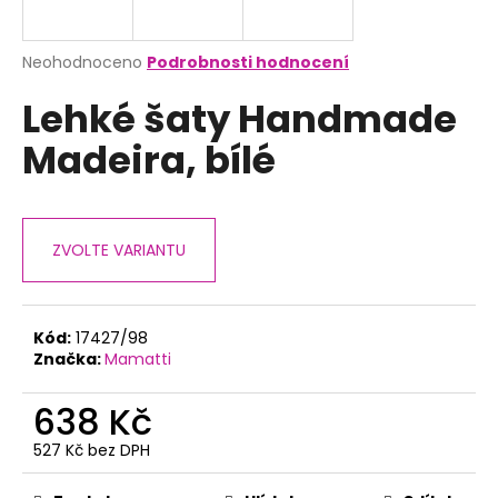
a
j
Průměrné
Neohodnoceno
Podrobnosti hodnocení
í
hodnocení
Lehké šaty Handmade
produktu
t
je
?
Madeira, bílé
0,0
z
5
hvězdiček.
ZVOLTE VARIANTU
HLEDAT
Kód:
17427/98
D
Značka:
Mamatti
o
p
638 Kč
o
r
527 Kč bez DPH
Měrná
u
cena: