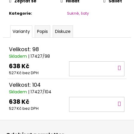
č
Zeptat se
Hlídat
Sdílet
u
j
Kategorie
:
Sukně, šaty
e
m
Varianty
Popis
Diskuze
e
Velikost: 98
Skladem
| 17427/98
638 Kč
DO
527 Kč bez DPH
KOŠ
Velikost: 104
Skladem
| 17427/104
638 Kč
DO
527 Kč bez DPH
KOŠ
Z
á