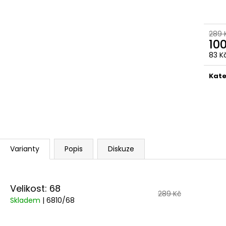
289 
10
83 K
Měr
cena
Kate
Varianty
Popis
Diskuze
Velikost: 68
289 Kč
Skladem
| 6810/68