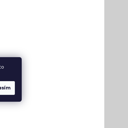
to
asím