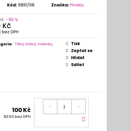
Kód:
6810/68
Značka:
Pinokio
Kč
–65 %
0 Kč
č bez DPH
ná
:
Tisk
gorie
:
Tílka, trička, halenky
Zeptat se
Hlídat
Sdílet
100 Kč
DO
83 Kč bez DPH
KOŠÍKU