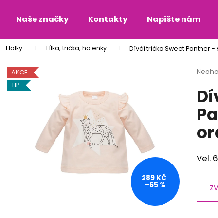
Naše značky
Kontakty
Napište nám
Holky
Tílka, trička, halenky
Dívčí tričko Sweet Panther -
Co potřebujete najít?
Průmě
Neoh
AKCE
hodno
TIP
Dí
produ
HLEDAT
je
Pa
0,0
z
or
5
Doporučujeme
hvězdi
Vel. 
289 KČ
–65 %
ZV