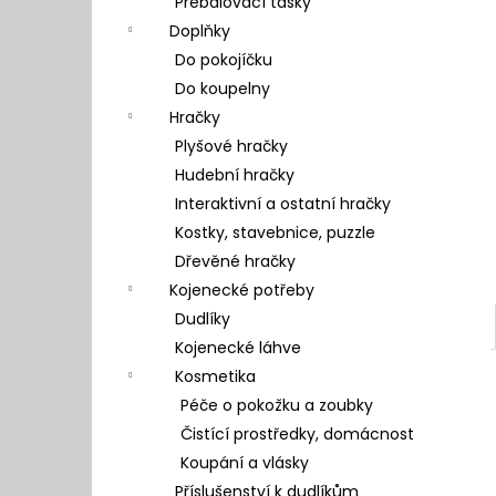
Přebalovací tašky
l
Doplňky
Do pokojíčku
Do koupelny
Hračky
Plyšové hračky
Hudební hračky
Interaktivní a ostatní hračky
Kostky, stavebnice, puzzle
Dřevěné hračky
Kojenecké potřeby
Dudlíky
Kojenecké láhve
Kosmetika
Péče o pokožku a zoubky
Čistící prostředky, domácnost
Koupání a vlásky
Příslušenství k dudlíkům