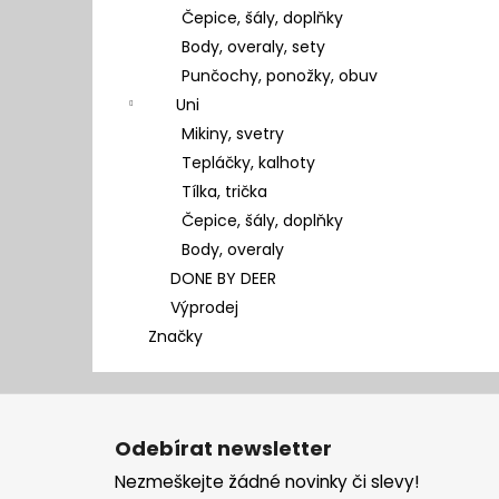
Čepice, šály, doplňky
Body, overaly, sety
Punčochy, ponožky, obuv
Uni
Mikiny, svetry
Tepláčky, kalhoty
Tílka, trička
Čepice, šály, doplňky
Body, overaly
DONE BY DEER
Výprodej
Značky
Z
á
Odebírat newsletter
p
Nezmeškejte žádné novinky či slevy!
a