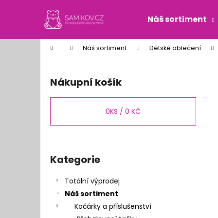
K
Přejít
na
o
Náš sortiment
obsah
Zpět
Zpět
š
do
do
í
Domů
Náš sortiment
Dětské oblečení
k
obchodu
obchodu
P
o
Nákupní košík
s
t
r
0
KS /
0 KČ
a
n
n
Přeskočit
kategorie
Kategorie
í
p
Totální výprodej
a
Náš sortiment
n
Kočárky a příslušenství
e