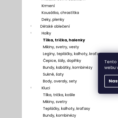
Krmení
Kousátka, chrastítka
Deky, plenky
Dětské oblečení
Holky
Tílka, trička, halenky
Mikiny, svetry, vesty
Legíny, tepláčky, kalhoty, kraťasy
Čepice, šály, doplňky
Tento 
webu v
Bundy, kabátky, kombinézy
Sukně, šaty
Nas
Body, overaly, sety
Kluci
Tílka, trička, košile
Mikiny, svetry
Tepláčky, kalhoty, kraťasy
Bundy, kombinézy