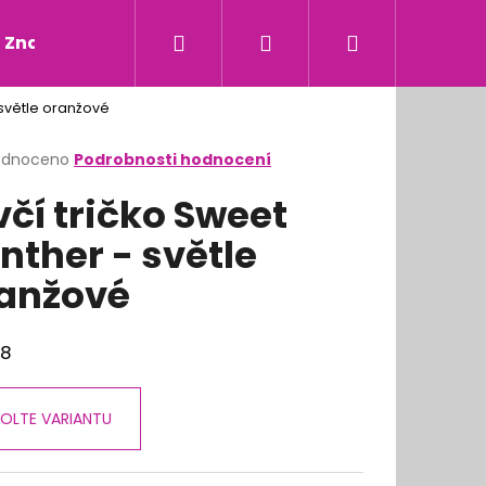
Hledat
Přihlášení
Nákupní
Značky
 světle oranžové
košík
rné
odnoceno
Podrobnosti hodnocení
cení
včí tričko Sweet
ktu
nther - světle
anžové
ček.
68
OLTE VARIANTU